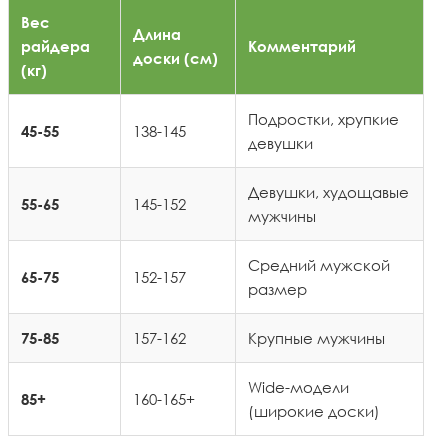
Вес
Длина
райдера
Комментарий
доски (см)
(кг)
Подростки, хрупкие
138-145
45-55
девушки
Девушки, худощавые
145-152
55-65
мужчины
Средний мужской
152-157
65-75
размер
157-162
Крупные мужчины
75-85
Wide-модели
160-165+
85+
(широкие доски)