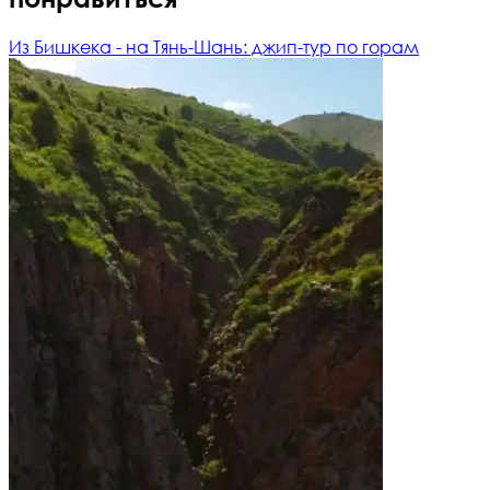
Из Бишкека - на Тянь-Шань: джип-тур по горам