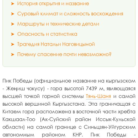
➤
История открытия и название
➤
Суровый климат и сложность восхождения
➤
Маршруты и технические детали
➤
Опасность и статистика
➤
Трагедия Натальи Наговицыной
➤
Почему спасение почти невозможно?
Пик Победы (официальное название на кыргызском
- Жеңиш чокусу) - гора высотой 7439 м, являющаяся
высшей точкой горной системы
Тянь-Шаня
и самой
высокой вершиной Кыргызстана. Эта граничащая с
Китаем гора расположена в восточной части хребта
Какшаал-Тоо (Ак-Суйский район Иссык-Кульской
области) на самой границе с Синьцзян-Уйгурским
автономным районом КНР. Пик Победы -