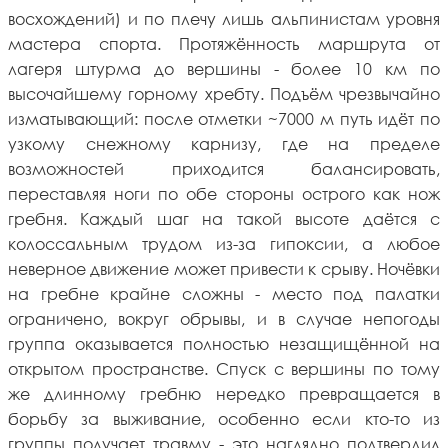
восхождений) и по плечу лишь альпинистам уровня
мастера спорта. Протяжённость маршрута от
лагеря штурма до вершины - более 10 км по
высочайшему горному хребту. Подъём чрезвычайно
изматывающий: после отметки ~7000 м путь идёт по
узкому снежному карнизу, где на пределе
возможностей приходится балансировать,
переставляя ноги по обе стороны острого как нож
гребня. Каждый шаг на такой высоте даётся с
колоссальным трудом из-за гипоксии, а любое
неверное движение может привести к срыву. Ночёвки
на гребне крайне сложны - место под палатки
ограничено, вокруг обрывы, и в случае непогоды
группа оказывается полностью незащищённой на
открытом пространстве. Спуск с вершины по тому
же длинному гребню нередко превращается в
борьбу за выживание, особенно если кто-то из
группы получает травму - это наглядно подтвердил