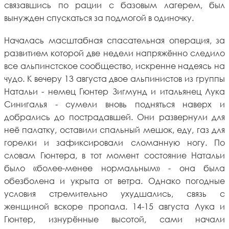
связавшись по рации с базовым лагерем, был
вынужден спускаться за подмогой в одиночку.
Началась масштабная спасательная операция, за
развитием которой две недели напряжённо следило
все альпинстское сообщество, искренне надеясь на
чудо. К вечеру 13 августа двое альпинистов из группы
Натальи - немец Гюнтер Зигмунд и итальянец Лука
Синигалья - сумели вновь подняться наверх и
добрались до пострадавшей. Они развернули для
неё палатку, оставили спальный мешок, еду, газ для
горелки и зафиксировали сломанную ногу. По
словам Гюнтера, в тот момент состояние Натальи
было «более-менее нормальным» - она была
обезболена и укрыта от ветра. Однако погодные
условия стремительно ухудшались, связь с
женщиной вскоре пропала. 14-15 августа Лука и
Гюнтер, изнурённые высотой, сами начали