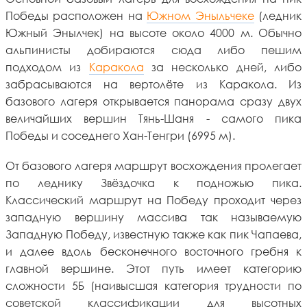
Победы расположен на
Южном Эныльчеке
(ледник
Южный Энылчек) на высоте около 4000 м. Обычно
альпинисты добираются сюда либо пешим
подходом из
Каракола
за несколько дней, либо
забрасываются на вертолёте из Каракола. Из
базового лагеря открывается панорама сразу двух
величайших вершин Тянь-Шаня - самого пика
Победы и соседнего Хан-Тенгри (6995 м).
От базового лагеря маршрут восхождения пролегает
по леднику Звёздочка к подножью пика.
Классический маршрут на Победу проходит через
западную вершину массива так называемую
Западную Победу, известную также как пик Чапаева,
и далее вдоль бесконечного восточного гребня к
главной вершине. Этот путь имеет категорию
сложности 5Б (наивысшая категория трудности по
советской классификации для высотных