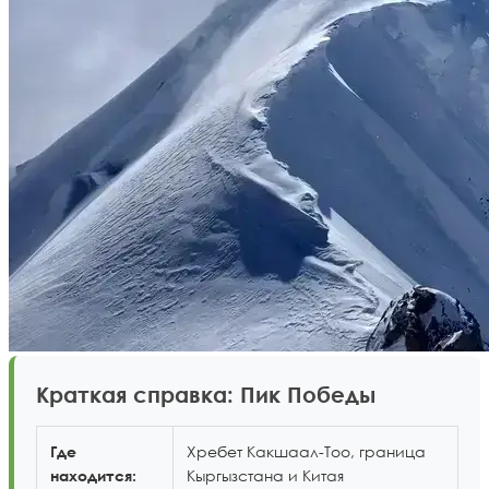
Краткая справка: Пик Победы
Хребет Какшаал-Тоо, граница
Где
Кыргызстана и Китая
находится: