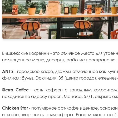
Бишкекские кофейни - это отличное место для утренн
полноценное меню, десерты, рабочие пространства. 
- городское кафе, дважды отмеченное как луч
ANT’S
филиал: бульв. Эркиндик, 35 (центр города), ежедневн
- сеть кофеен с западным колоритом. З
Sierra Coffee
находится по адресу просп. Манаса, 57/1, открыто еже
- популярное арт-кафе в центре, основ
Chicken Star
и кофе, творческая атмосфера. Расположено на бул