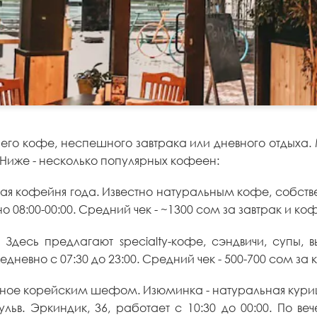
его кофе, неспешного завтрака или дневного отдыха. 
Ниже - несколько популярных кофеен:
шая кофейня года. Известно натуральным кофе, собс
о 08:00-00:00. Средний чек - ~1300 сом за завтрак и ко
десь предлагают specialty-кофе, сэндвичи, супы, 
дневно с 07:30 до 23:00. Средний чек - 500-700 сом за
анное корейским шефом. Изюминка - натуральная кури
ьв. Эркиндик, 36, работает с 10:30 до 00:00. По ве