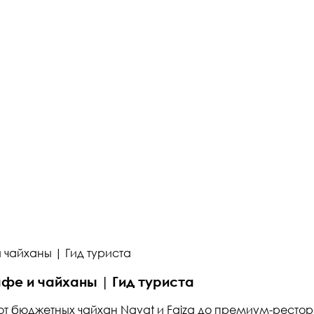
 чайханы | Гид туриста
афе и чайханы | Гид туриста
от бюджетных чайхан Navat и Faiza до премиум-рестора