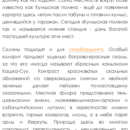
известна как Кумысная поляна - ещё до появления
курорта здесь летом пасли табуны и готовили кумыс,
ценившийся у горожан. Сегодня «Кумысная поляна»
так и называется нижняя станция - дань богатой
пастушьей культуре этих мест.
Склоны подходят и для
сноубординга
. Особый
колорит придают ущелью багрово-красные скалы,
за что его иногда называют «Красным каньоном»
Кашка-Суу. Контраст красноватых скальных
обнажений со сверкающим снегом и хвойной
зеленью делает пейзажи по-настоящему
сказочными. Местная флора представлена тянь-
шаньскими елями, можжевельниками-арчами и
субальпийскими лугами; в окрестностях можно
встретить горных козерогов, лисиц, а в небе парят
орлы и беркуты. Природа здесь во многом
сохранила первозданность - неудивительно, что