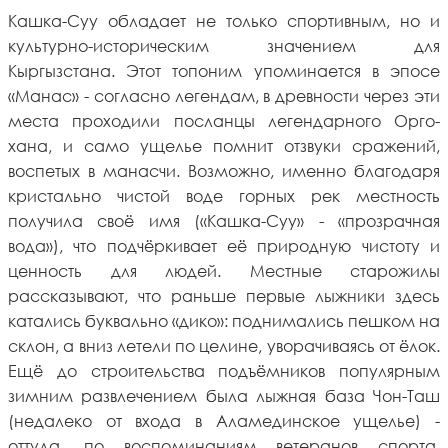
Кашка-Суу обладает не только спортивным, но и
культурно-историческим значением для
Кыргызстана. Этот топоним упоминается в эпосе
«Манас» - согласно легендам, в древности через эти
места проходили посланцы легендарного Орго-
хана, и само ущелье помнит отзвуки сражений,
воспетых в манасчи. Возможно, именно благодаря
кристально чистой воде горных рек местность
получила своё имя («Кашка-Суу» - «прозрачная
вода»), что подчёркивает её природную чистоту и
ценность для людей. Местные старожилы
рассказывают, что раньше первые лыжники здесь
катались буквально «дико»: поднимались пешком на
склон, а вниз летели по целине, уворачиваясь от ёлок.
Ещё до строительства подъёмников популярным
зимним развлечением была лыжная база Чон-Таш
(недалеко от входа в Аламединское ущелье) -
оттуда, по воспоминаниям ветеранов спорта,