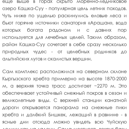
ещё выше в горах скрыто моренно-ледниковое
озеро Кашка-Суу - популярная цель летних походов.
Чуть ниже по ущелью раскинулись еловые леса и
бьют горячие источники санатория «Арашан», вода
которых богата радоном и с давних пор
используется для лечебных целей. Таким образом,
район Кашка-Суу сочетает в себе сразу несколько
природных чудес - от целебных родников до
альпийских лугов и скалистых вершин.
Сам комплекс расположился на северном склоне
Кыргызского хребта примерно на высоте 1870-2000
м, а верхняя точка трасс достигает ~2270 м. Это
обеспечивает устойчивый снежный покров в сезон и
великолепные виды. С верхней станции канатной
дороги открывается панорама на снежные пики
хребта и далёкий Бишкек, лежащий в равнине - в
ясные дни отсюда можно увидеть всю Чуйскую
долину как на ладони. Сама местность вокруг базы