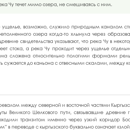
река Чу течет мимо озера, не смешиваясь с ним.
е ущелье, возможно, служило природным каналом ст
реполненного озера когда-то хлынула через образов
 Древние свидетельства указывают, что река Чу в нек
т стока, а река Чу проходит через ущелье отдельно
оома сложена относительно пологими формами рел
ть сужается до каньона с отвесными скалами, между ко
валом между северной и восточной частями Кыргызста
ы Великого Шелкового пути, связывавшие древние г
оходили транзитом именно через узкий коридор Бо
” в переводе с кыргызского буквально означает «злой 