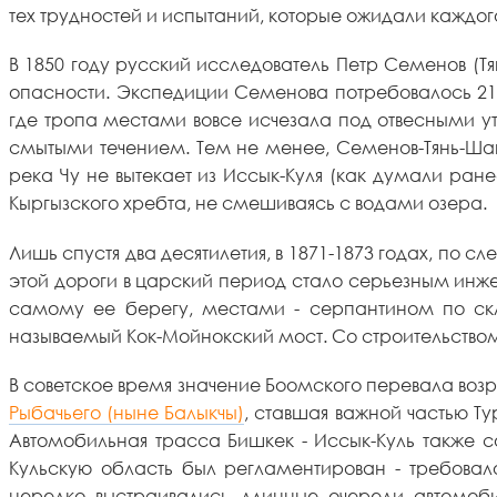
тех трудностей и испытаний, которые ожидали каждого
В 1850 году русский исследователь Петр Семенов (Т
опасности. Экспедиции Семенова потребовалось 21 
где тропа местами вовсе исчезала под отвесными ут
смытыми течением. Тем не менее, Семенов-Тянь-Шан
река Чу не вытекает из Иссык-Куля (как думали ране
Кыргызского хребта, не смешиваясь с водами озера.
Лишь спустя два десятилетия, в 1871-1873 годах, п
этой дороги в царский период стало серьезным инже
самому ее берегу, местами - серпантином по скло
называемый Кок-Мойнокский мост. Со строительством 
В советское время значение Боомского перевала воз
Рыбачьего (ныне Балыкчы)
, ставшая важной частью Т
Автомобильная трасса Бишкек - Иссык-Куль также со
Кульскую область был регламентирован - требовал
нередко выстраивались длинные очереди автомоби