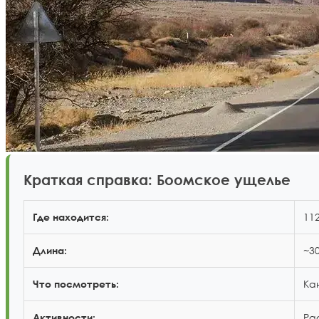
Краткая справка: Боомское ущелье
11
Где находится:
~3
Длина:
Ка
Что посмотреть:
Ра
Активности: