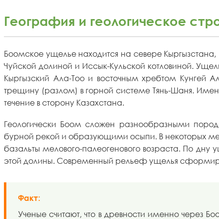
География и геологическое стр
Боомское ущелье находится на севере Кыргызстана, 
Чуйской долиной и Иссык-Кульской котловиной. Уще
Кыргызский Ала-Тоо и восточным хребтом Кунгей Ал
трещину (разлом) в горной системе Тянь-Шаня. Именн
течение в сторону Казахстана.
Геологически Боом сложен разнообразными поро
бурной рекой и образующими осыпи. В некоторых мес
базальты мелового-палеогенового возраста. По дну 
этой долины. Современный рельеф ущелья сформир
Факт:
Ученые считают, что в древности именно через Б