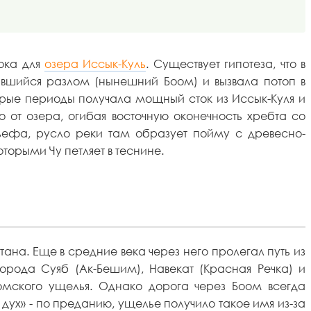
ока для
озера Иссык-Куль
. Существует гипотеза, что в
авшийся разлом (нынешний Боом) и вызвала потоп в
оторые периоды получала мощный сток из Иссык-Куля и
 от озера, огибая восточную оконечность хребта со
ьефа, русло реки там образует пойму с древесно-
торыми Чу петляет в теснине.
на. Еще в средние века через него пролегал путь из
орода Суяб (Ак-Бешим), Навекат (Красная Речка) и
омского ущелья. Однако дорога через Боом всегда
дух» - по преданию, ущелье получило такое имя из-за