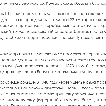
 путника в этих местах. Крутые скалы, обвалы и бурна
янь-Шанский) стал первым из европейцев, кто отважил
день, чтобы преодолеть примерно 22 км горного кан
есами и приходилось карабкаться по скалам, а в дру
ский в ходе исследований опроверг бытовавшее тогда
е), а обходит озеро стороной - истоки Чу находятся в
о следам маршрута Семенова была проложена первая ко
нерным достижением своего времени. Узкая грунтова
нам. Для пересечения реки в 1873 году был возве
дороги путь через Боом стал значительно доступнее, 
росло еще больше. В 1948 году через ущелье была пр
уркестано-Сибирской магистрали. Первый поезд прошел
вершенствовалась: старую грунтовку заменило шоссе
ось иметь путевку (курортный отпускной билет), и 
лей. Боомское ущелье служило своего рода ворот