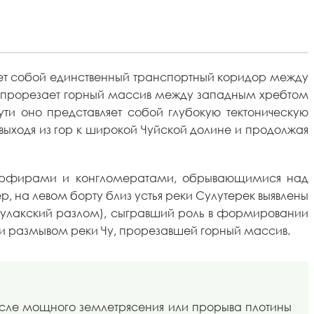
ляет собой единственный транспортный коридор между
ая прорезает горный массив между западным хребтом
ути оно представляет собой глубокую тектоническую
 выходя из гор к широкой Чуйской долине и продолжая
порфирами и конгломератами, обрывающимися над
 на левом борту близ устья реки Сулутерек выявлены
узбулакский разлом), сыгравший роль в формировании
 размывом реки Чу, прорезавшей горный массив.
После мощного землетрясения или прорыва плотины