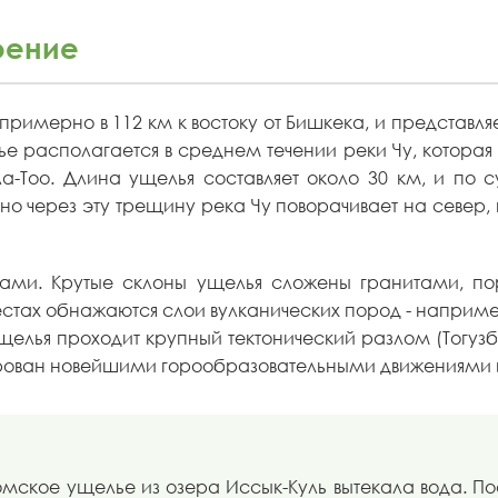
оение
примерно в 112 км к востоку от Бишкека, и представ
лье располагается в среднем течении реки Чу, котор
а-Тоо. Длина ущелья составляет около 30 км, и по с
о через эту трещину река Чу поворачивает на север,
дами. Крутые склоны ущелья сложены гранитами, 
тах обнажаются слои вулканических пород - например,
ущелья проходит крупный тектонический разлом (Тог
ован новейшими горообразовательными движениями и
оомское ущелье из озера Иссык-Куль вытекала вода. 