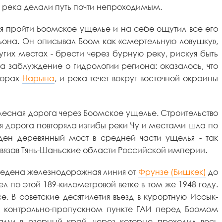
я река делали путь почти непроходимым.
ся пройти Боомское ущелье и на себе ощутил все его
ьона. Он описывал Боом как «смертельную ловушку»,
гих местах - брести через бурную реку, рискуя быть
 заблуждение о гидрологии региона: оказалось, что
 горах
Нарына
, и река течет вокруг восточной окраины
лесная дорога через Боомское ущелье. Строительство
я дорога повторяла изгибы реки Чу и местами шла по
ден деревянный мост в средней части ущелья - так
связав Тянь-Шаньские области Российской империи.
оведена железнодорожная линия от
Фрунзе (Бишкек)
до
 по этой 189-километровой ветке в том же 1948 году.
. В советские десятилетия въезд в курортную Иссык-
на контрольно-пропускном пункте ГАИ перед Боомом
ами в озерный край, через которые проходил весь