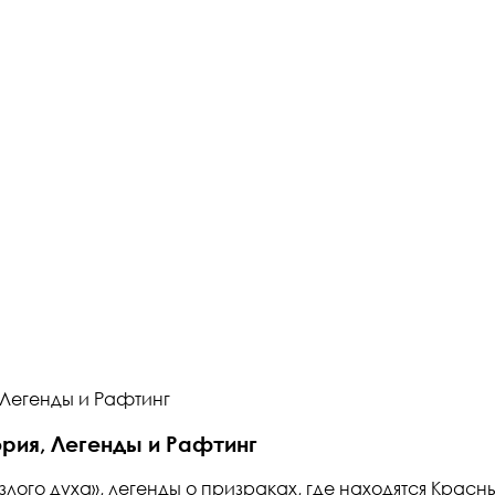
 Легенды и Рафтинг
рия, Легенды и Рафтинг
лого духа», легенды о призраках, где находятся Красн