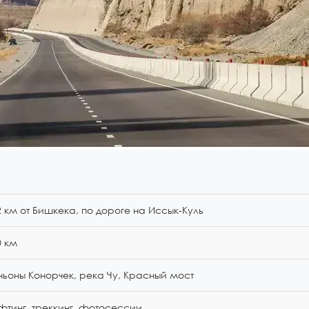
2 км от Бишкека, по дороге на Иссык-Куль
0 км
ньоны Конорчек, река Чу, Красный мост
фтинг, треккинг, фотосессии