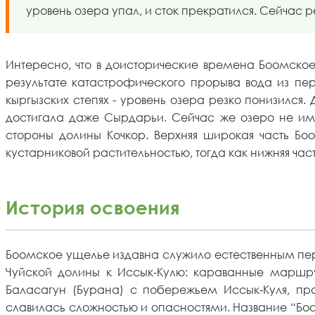
уровень озера упал, и сток прекратился. Сейчас 
Интересно, что в доисторические времена Боомско
результате катастрофического прорыва вода из пе
кыргызских степях - уровень озера резко понизился.
достигала даже Сырдарьи. Сейчас же озеро не имее
стороны долины Кочкор. Верхняя широкая часть Б
кустарниковой растительностью, тогда как нижняя час
История освоения
Боомское ущелье издавна служило естественным пере
Чуйской долины к Иссык-Кулю: караванные маршрут
Баласагун (Бурана) с побережьем Иссык-Куля, пр
славилась сложностью и опасностями. Название “Боом