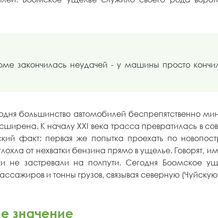
ме закончилась неудачей - у машины просто кончилс
ня большинство автомобилей беспрепятственно миную
ширена. К началу XXI века трасса превратилась в со
ский факт: первая же попытка проехать по новопо
охла от нехватки бензина прямо в ущелье. Говорят, и
ики не застревали на полпути. Сегодня Боомское у
ассажиров и тонны грузов, связывая северную (Чуйскую
е значение