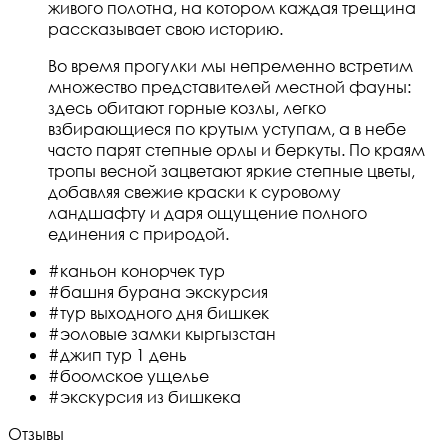
живого полотна, на котором каждая трещина
рассказывает свою историю.
Во время прогулки мы непременно встретим
множество представителей местной фауны:
здесь обитают горные козлы, легко
взбирающиеся по крутым уступам, а в небе
часто парят степные орлы и беркуты. По краям
тропы весной зацветают яркие степные цветы,
добавляя свежие краски к суровому
ландшафту и даря ощущение полного
единения с природой.
#каньон конорчек тур
#башня бурана экскурсия
#тур выходного дня бишкек
#эоловые замки кыргызстан
#джип тур 1 день
#боомское ущелье
#экскурсия из бишкека
Отзывы