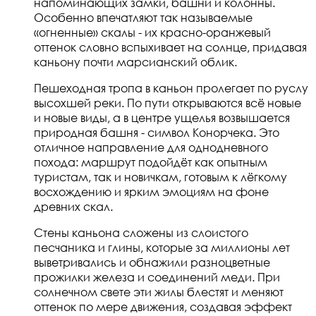
напоминающих замки, башни и колонны.
Особенно впечатляют так называемые
«огненные» скалы - их красно-оранжевый
оттенок словно вспыхивает на солнце, придавая
каньону почти марсианский облик.
Пешеходная тропа в каньон пролегает по руслу
высохшей реки. По пути открываются всё новые
и новые виды, а в центре ущелья возвышается
природная башня - символ Конорчека. Это
отличное направление для однодневного
похода: маршрут подойдёт как опытным
туристам, так и новичкам, готовым к лёгкому
восхождению и ярким эмоциям на фоне
древних скал.
Стены каньона сложены из слоистого
песчаника и глины, которые за миллионы лет
выветривались и обнажили разноцветные
прожилки железа и соединений меди. При
солнечном свете эти жилы блестят и меняют
оттенок по мере движения, создавая эффект