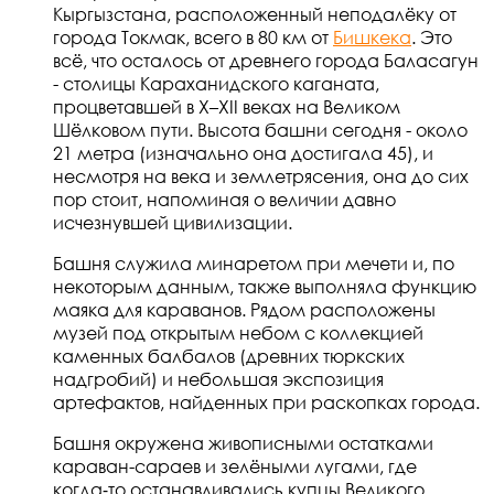
Кыргызстана, расположенный неподалёку от
города Токмак, всего в 80 км от
Бишкека
. Это
всё, что осталось от древнего города Баласагун
- столицы Караханидского каганата,
процветавшей в X–XII веках на Великом
Шёлковом пути. Высота башни сегодня - около
21 метра (изначально она достигала 45), и
несмотря на века и землетрясения, она до сих
пор стоит, напоминая о величии давно
исчезнувшей цивилизации.
Башня служила минаретом при мечети и, по
некоторым данным, также выполняла функцию
маяка для караванов. Рядом расположены
музей под открытым небом с коллекцией
каменных балбалов (древних тюркских
надгробий) и небольшая экспозиция
артефактов, найденных при раскопках города.
Башня окружена живописными остатками
караван-сараев и зелёными лугами, где
когда‑то останавливались купцы Великого