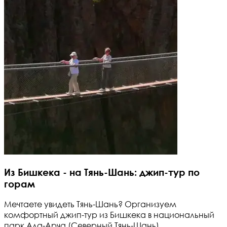
Из Бишкека - на Тянь-Шань: джип-тур по
горам
Мечтаете увидеть Тянь-Шань? Организуем
комфортный джип-тур из Бишкека в национальный
парк Ала-Арча (Северный Тянь-Шань).