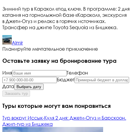
Зимний тур в Каракол «под ключ». В программе: 2 дня
катания на горнолыжной базе «Каракол», экскурсия
в Джети-Огуз и релакс в горячих источниках.
Трансфер на джипе Toyota Sequoia из Бишкека.
Almir
Планируйте мечтательное приключение
Оставьте заявку на бронирование тура
Имя
Телефон
Бюджет
Дата
Выбрать дату
Заказать тур
Туры которые могут вам понравиться
Тур вокруг Иссык-Куля 2 дня: Джети-Огуз и Барскоон.
Джип-тур из Бишкека