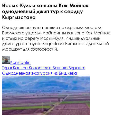
Иссык-Куль и каньоны Кок-Мойнок:
однодневный джип тур к сердцу
Кыргызстана
Однодневное путешествие по скрытым местам
Боомского ущелья. Лабиринты каньона Кок-Мойнок
и отдых на берегу Иссык-Куля. Индивидуальный
джип-тур на Toyota Sequoia из Бишкека. Идеальный
маршрут для фотосессий.
Konstantin
Тур в Каньон Конорчек и Башню Бурана:
Однодневная экскурсия из Бишкека