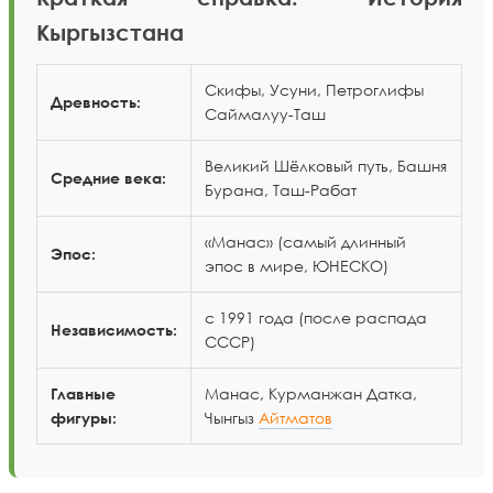
Кыргызстана
Скифы, Усуни, Петроглифы
Древность:
Саймалуу-Таш
Великий Шёлковый путь, Башня
Средние века:
Бурана, Таш-Рабат
«Манас» (самый длинный
Эпос:
эпос в мире, ЮНЕСКО)
с 1991 года (после распада
Независимость:
СССР)
Манас, Курманжан Датка,
Главные
Чынгыз
Айтматов
фигуры: