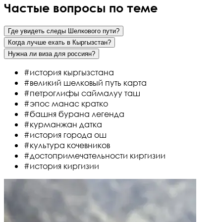
Частые вопросы по теме
Где увидеть следы Шелкового пути?
Когда лучше ехать в Кыргызстан?
Нужна ли виза для россиян?
#история кыргызстана
#великий шелковый путь карта
#петроглифы саймалуу таш
#эпос манас кратко
#башня бурана легенда
#курманжан датка
#история города ош
#культура кочевников
#достопримечательности киргизии
#история киргизии