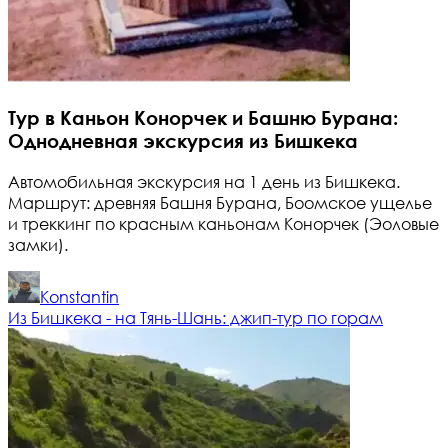
Тур в Каньон Конорчек и Башню Бурана:
Однодневная экскурсия из Бишкека
Автомобильная экскурсия на 1 день из Бишкека.
Маршрут: древняя Башня Бурана, Боомское ущелье
и треккинг по красным каньонам Конорчек (Эоловые
замки).
Konstantin
Из Бишкека - на Тянь-Шань: джип-тур по горам